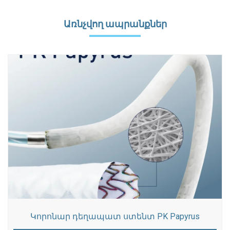
Առնչվող ապրանքներ
Կորոնար դեղապատ ստենտ PK Papyrus