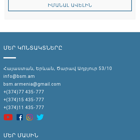
ԻՄԱՆԱԼ ԱՎԵԼԻՆ
ՄԵՐ ԿՈՆՏԱԿՏՆԵՐԸ
Հայաստան, Երևան, Ծարավ Աղբյուր 53/10
info@bsm.am
bsm.armenia@gmail.com
+(374)77 435-777
+(374)15 435-777
+(374)11 435-777
ՄԵՐ ՄԱՍԻՆ