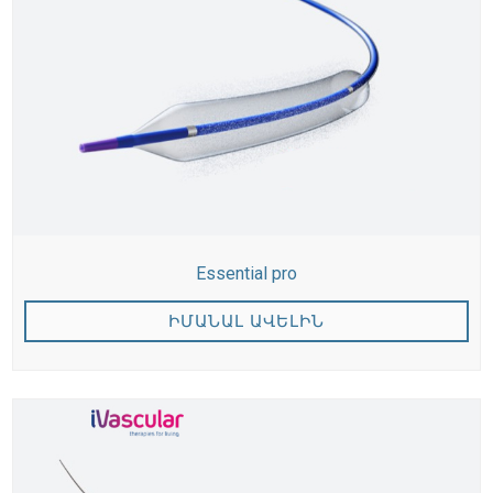
Essential pro
ԻՄԱՆԱԼ ԱՎԵԼԻՆ