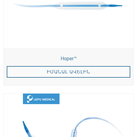
Hoper™
ԻՄԱՆԱԼ ԱՎԵԼԻՆ