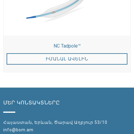
NC Tadpole™
ԻՄԱՆԱԼ ԱՎԵԼԻՆ
ՄԵՐ ԿՈՆՏԱԿՏՆԵՐԸ
Հայաստան, Երևան, Ծարավ Աղբյուր 53/10
info@bsm.am