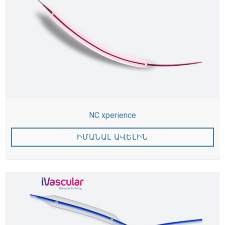
NC xperience
ԻՄԱՆԱԼ ԱՎԵԼԻՆ