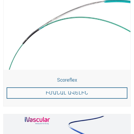
Scoreflex
ԻՄԱՆԱԼ ԱՎԵԼԻՆ