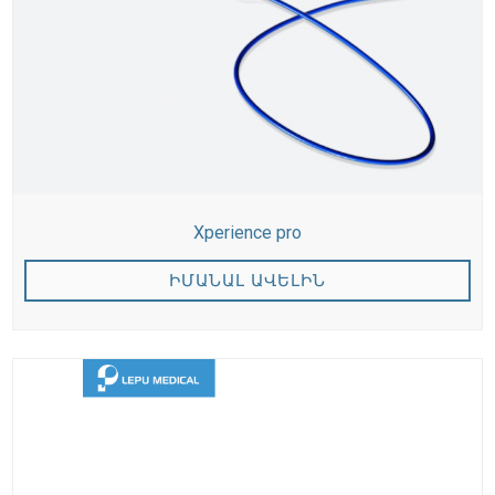
Xperience pro
ԻՄԱՆԱԼ ԱՎԵԼԻՆ