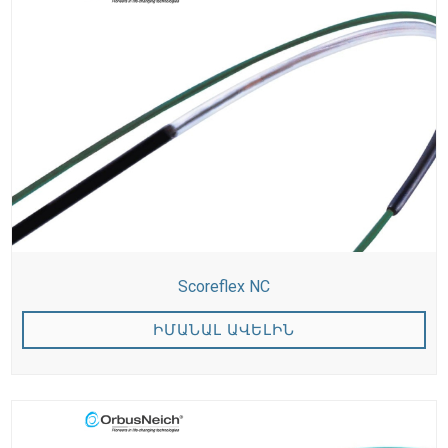
Scoreflex NC
ԻՄԱՆԱԼ ԱՎԵԼԻՆ