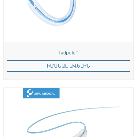
Tadpole™
ԻՄԱՆԱԼ ԱՎԵԼԻՆ