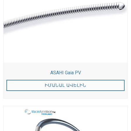
ASAHI Gaia PV
ԻՄԱՆԱԼ ԱՎԵԼԻՆ