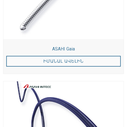
ASAHI Gaia
ԻՄԱՆԱԼ ԱՎԵԼԻՆ