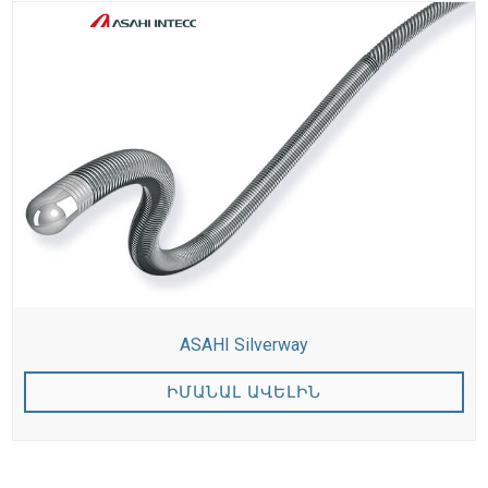
ASAHI Silverway
ԻՄԱՆԱԼ ԱՎԵԼԻՆ