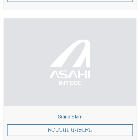
Grand Slam
ԻՄԱՆԱԼ ԱՎԵԼԻՆ