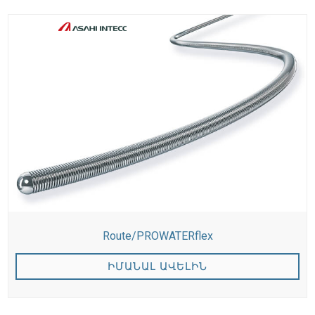
Route/PROWATERflex
ԻՄԱՆԱԼ ԱՎԵԼԻՆ