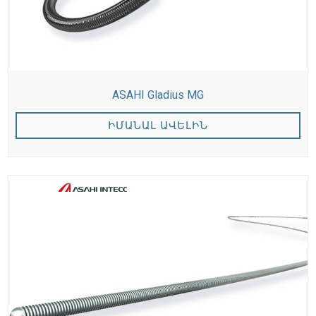
ASAHI Gladius MG
ԻՄԱՆԱԼ ԱՎԵԼԻՆ