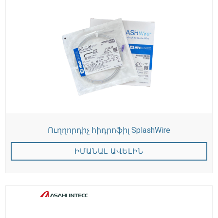
Ուղղորդիչ հիդրոֆիլ SplashWire
ԻՄԱՆԱԼ ԱՎԵԼԻՆ