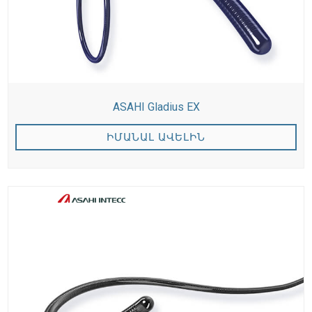
ASAHI Gladius EX
ԻՄԱՆԱԼ ԱՎԵԼԻՆ