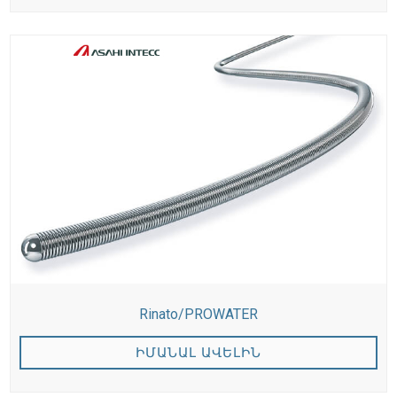
Rinato/PROWATER
ԻՄԱՆԱԼ ԱՎԵԼԻՆ