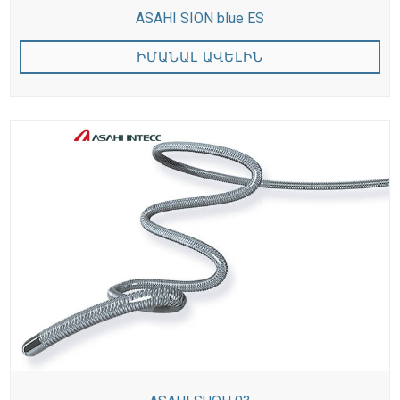
ASAHI SION blue ES
ԻՄԱՆԱԼ ԱՎԵԼԻՆ