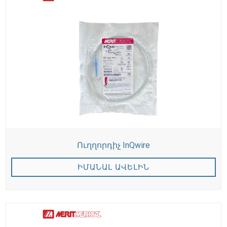
Ուղղորդիչ InQwire
ԻՄԱՆԱԼ ԱՎԵԼԻՆ