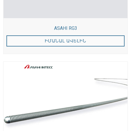
ASAHI RG3
ԻՄԱՆԱԼ ԱՎԵԼԻՆ