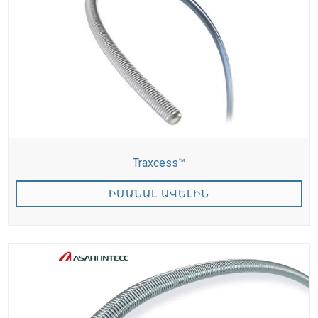
Traxcess™
ԻՄԱՆԱԼ ԱՎԵԼԻՆ