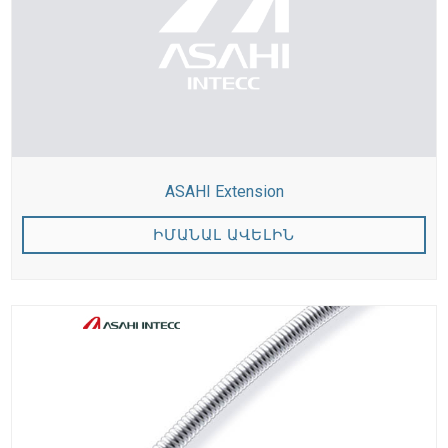
ASAHI Extension
ԻՄԱՆԱԼ ԱՎԵԼԻՆ