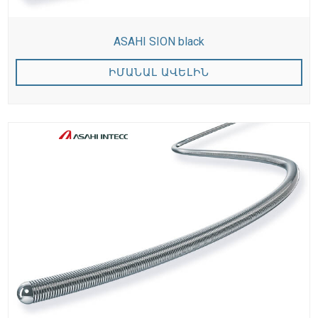
ASAHI SION black
ԻՄԱՆԱԼ ԱՎԵԼԻՆ