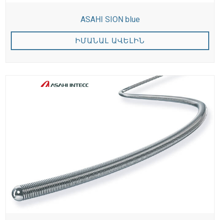
ASAHI SION blue
ԻՄԱՆԱԼ ԱՎԵԼԻՆ