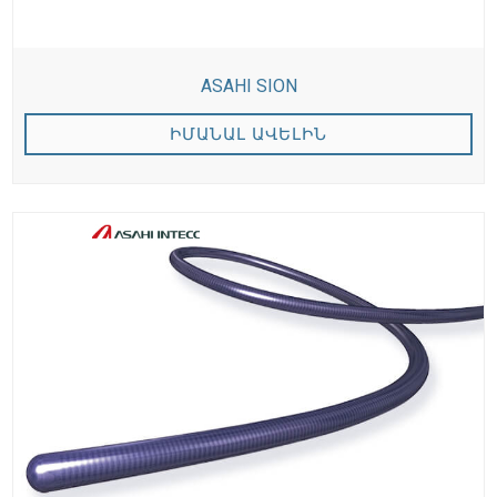
ASAHI SION
ԻՄԱՆԱԼ ԱՎԵԼԻՆ