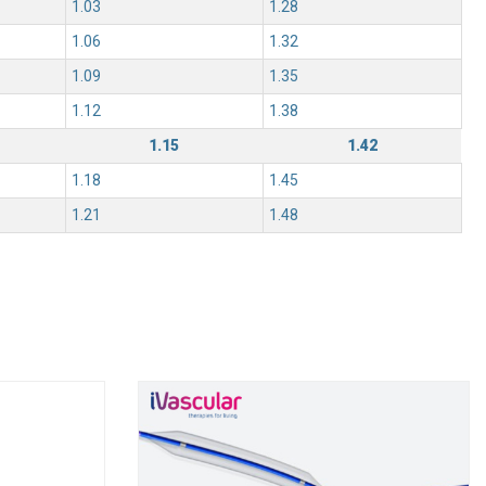
1.03
1.28
1.06
1.32
1.09
1.35
1.12
1.38
1.15
1.42
1.18
1.45
1.21
1.48