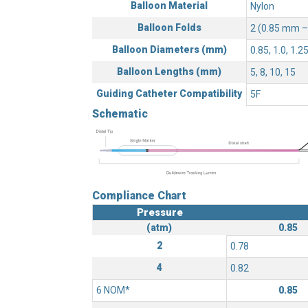
Balloon Material
Nylon
Balloon Folds
2 (0.85 mm –
Balloon Diameters (mm)
0.85, 1.0, 1.2
Balloon Lengths (mm)
5, 8, 10, 15
Guiding Catheter Compatibility
5F
Schematic
Compliance Chart
Pressure
(atm)
0.85
2
0.78
4
0.82
6 NOM*
0.85