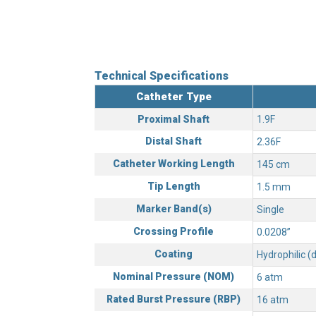
Technical Specifications
Catheter Type
Proximal Shaft
1.9F
Distal Shaft
2.36F
Catheter Working Length
145 cm
Tip Length
1.5 mm
Marker Band(s)
Single
Crossing Profile
0.0208”
Coating
Hydrophilic (
Nominal Pressure (NOM)
6 atm
Rated Burst Pressure (RBP)
16 atm