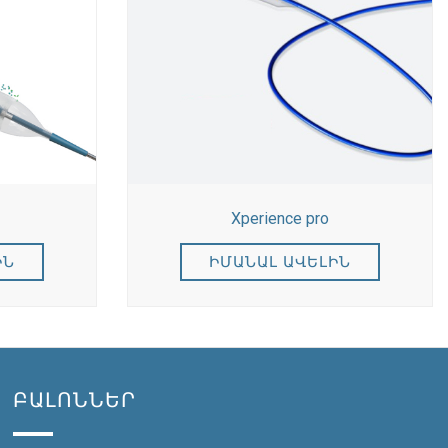
Xperience pro
ԻՆ
ԻՄԱՆԱԼ ԱՎԵԼԻՆ
ԲԱԼՈՆՆԵՐ